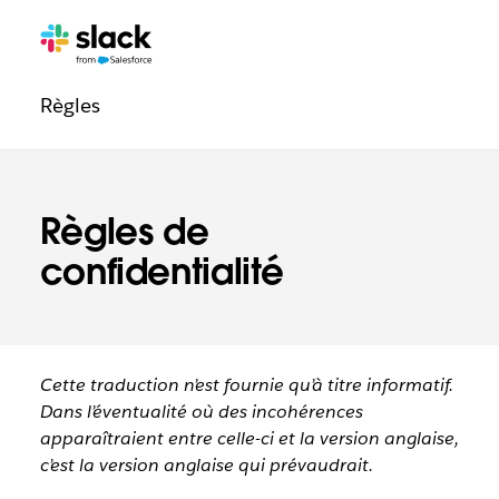
Navigation
Pages
supplémentaires
de
Règles
confiance
Règles de
confidentialité
Cette traduction n’est fournie qu’à titre informatif.
Dans l’éventualité où des incohérences
apparaîtraient entre celle-ci et la version anglaise,
c’est la version anglaise qui prévaudrait.