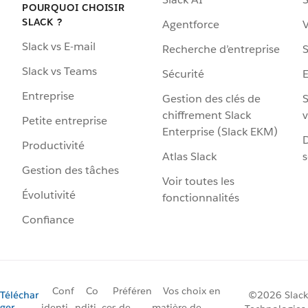
POURQUOI CHOISIR
SLACK ?
Agentforce
V
Slack vs E-mail
Recherche d’entreprise
S
Slack vs Teams
Sécurité
Entreprise
Gestion des clés de
S
chiffrement Slack
v
Petite entreprise
Enterprise (Slack EKM)
D
Productivité
Atlas Slack
s
Gestion des tâches
Voir toutes les
Évolutivité
fonctionnalités
Confiance
Conf
Co
Préféren
Vos choix en
Téléchar
©2026 Slack
ger
identi
nditi
ces de
matière de