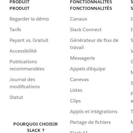
PRODUIT
FONCTIONNALITÉS
PRODUIT
FONCTIONNALITÉS
Regarder la démo
Canaux
I
Tarifs
Slack Connect
Payant vs. Gratuit
Générateur de flux de
S
travail
Accessibilité
Messagerie
Publications
G
recommandées
Appels d’équipe
Journal des
Canevas
S
modifications
Listes
P
Statut
Clips
a
Applis et intégrations
Partage de fichiers
POURQUOI CHOISIR
SLACK ?
Slack AI
S