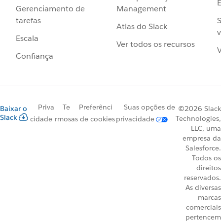
Management
Gerenciamento de
S
tarefas
Atlas do Slack
v
Escala
Ver todos os recursos
V
Confiança
Priva
Te
Preferênci
Suas opções de
Baixar o
©2026 Slack
Slack
Technologies,
cidade
rmos
as de cookies
privacidade
LLC, uma
empresa da
Salesforce.
Todos os
direitos
reservados.
As diversas
marcas
comerciais
pertencem