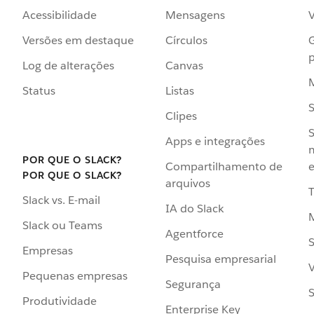
Acessibilidade
Mensagens
Versões em destaque
Círculos
p
Log de alterações
Canvas
Status
Listas
Clipes
S
Apps e integrações
POR QUE O SLACK?
Compartilhamento de
e
POR QUE O SLACK?
arquivos
Slack vs. E-mail
IA do Slack
Slack ou Teams
Agentforce
S
Empresas
Pesquisa empresarial
V
Pequenas empresas
Segurança
S
Produtividade
Enterprise Key