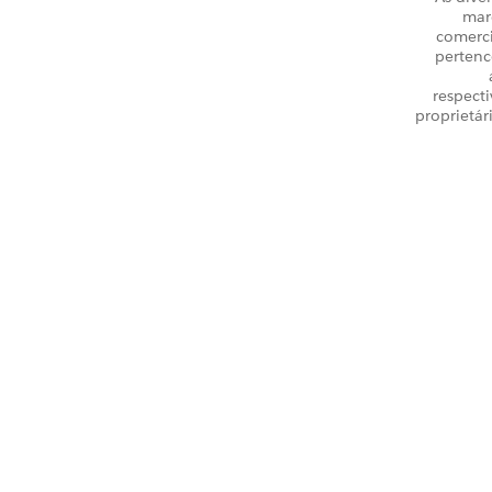
mar
comerci
perten
respecti
proprietár