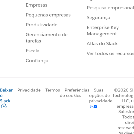
Empresas
Pesquisa empresarial
Pequenas empresas
Segurança
Produtividade
Enterprise Key
Management
Gerenciamento de
tarefas
Atlas do Slack
Escala
Ver todos os recurso
Confiança
Baixar
Privacidade
Termos
Preferências
Suas
©2026 Sl
o
de cookies
opções de
Technologi
Slack
privacidade
LLC, 
empresa
Salesfo
Todos
dire
reservad
As dive