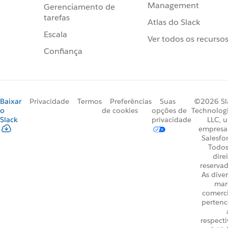
Management
Gerenciamento de
tarefas
Atlas do Slack
Escala
Ver todos os recurso
Confiança
Baixar
Privacidade
Termos
Preferências
Suas
©2026 Sl
o
de cookies
opções de
Technologi
Slack
privacidade
LLC, 
empresa
Salesfo
Todos
dire
reservad
As dive
mar
comerci
perten
respecti