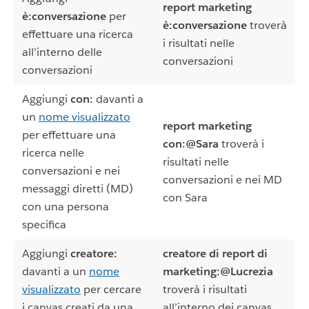
report marketing
è:conversazione
per
è:conversazione
troverà
effettuare una ricerca
i risultati nelle
all’interno delle
conversazioni
conversazioni
Aggiungi
con:
davanti a
un
nome visualizzato
report marketing
per effettuare una
con:@Sara
troverà i
ricerca nelle
risultati nelle
conversazioni e nei
conversazioni e nei MD
messaggi diretti (MD)
con Sara
con una persona
specifica
Aggiungi
creatore:
creatore di report di
davanti a un
nome
marketing:@Lucrezia
visualizzato
per cercare
troverà i risultati
i canvas creati da una
all’interno dei canvas