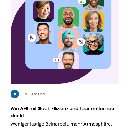
i
n
k
w
i
r
d
u
n
t
e
r
U
m
s
On-Demand
t
ä
n
Wie AEB mit Slack Effizienz und Teamkultur neu
d
denkt
e
Weniger lästige Beinarbeit, mehr Atmosphäre.
n