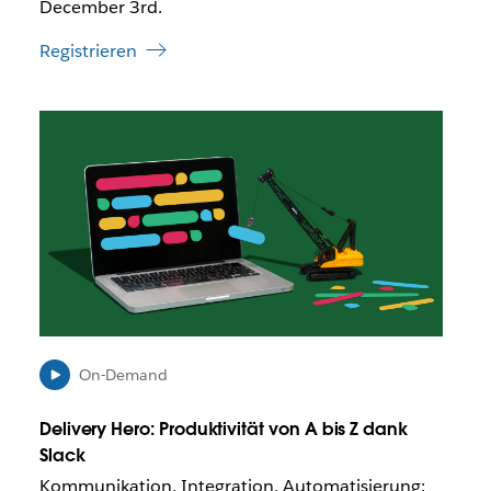
December 3rd.
m
g
s
e
Registrieren
t
ö
ä
f
n
f
D
d
n
e
e
e
r
n
t
L
i
i
n
n
e
k
i
w
n
i
e
r
m
d
n
u
On-Demand
e
n
u
t
e
Delivery Hero: Produktivität von A bis Z dank
e
n
Slack
r
T
Kommunikation, Integration, Automatisierung:
U