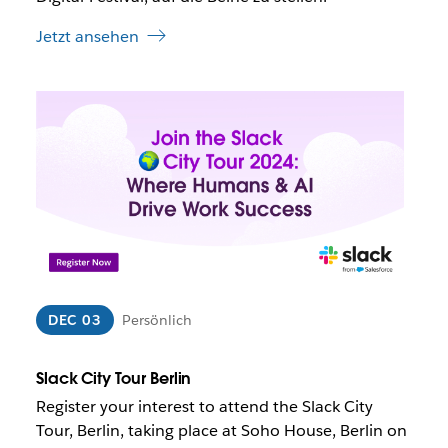
s
t
t
Jetzt ansehen
ä
n
d
D
e
e
n
r
i
L
n
i
e
n
i
k
n
w
e
i
m
r
n
d
DEC 03
Persönlich
e
u
u
n
e
t
Slack City Tour Berlin
n
e
T
Register your interest to attend the Slack City
r
a
Tour, Berlin, taking place at Soho House, Berlin on
U
b