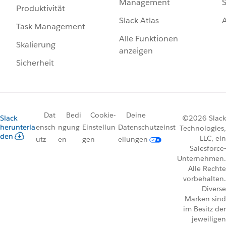
Management
S
Produktivität
Slack Atlas
Task-Management
Alle Funktionen
Skalierung
anzeigen
Sicherheit
Dat
Bedi
Cookie-
Deine
Slack
©2026 Slack
herunterla
ensch
ngung
Einstellun
Datenschutzeinst
Technologies,
den
LLC, ein
utz
en
gen
ellungen
Salesforce-
Unternehmen.
Alle Rechte
vorbehalten.
Diverse
Marken sind
im Besitz der
jeweiligen