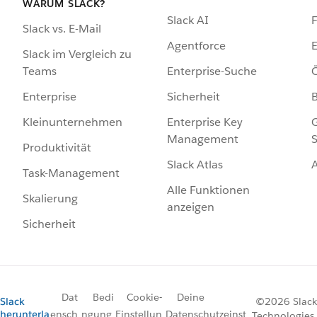
WARUM SLACK?
Slack AI
F
Slack vs. E-Mail
Agentforce
E
Slack im Vergleich zu
Enterprise-Suche
Ö
Teams
Sicherheit
Enterprise
Enterprise Key
G
Kleinunternehmen
Management
S
Produktivität
Slack Atlas
Task-Management
Alle Funktionen
Skalierung
anzeigen
Sicherheit
Dat
Bedi
Cookie-
Deine
Slack
©2026 Slack
herunterla
ensch
ngung
Einstellun
Datenschutzeinst
Technologies,