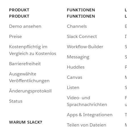
PRODUKT
FUNKTIONEN
PRODUKT
FUNKTIONEN
Demo ansehen
Channels
Preise
Slack Connect
I
Kostenpflichtig im
Workflow-Builder
S
Vergleich zu Kostenlos
Messaging
S
Barrierefreiheit
Huddles
Ausgewählte
Canvas
Veröffentlichungen
Listen
S
Änderungsprotokoll
Video- und
F
Status
Sprachnachrichten
Apps & Integrationen
WARUM SLACK?
Teilen von Dateien