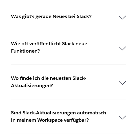
m
n
Was gibt's gerade Neues bei Slack?
e
u
e
n
Wie oft veröffentlicht Slack neue
T
Funktionen?
a
b
g
e
ö
Wo finde ich die neuesten Slack-
f
Aktualisierungen?
f
n
e
t
Sind Slack-Aktualisierungen automatisch
in meinem Workspace verfügbar?