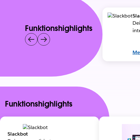
Sl
Dei
Funktionshighlights
int
Me
Funktionshighlights
Slackbot