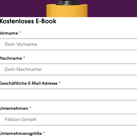
Kostenloses E-Book
Vorname
*
Nachname
*
Geschäftliche E-Mail-Adresse
*
nehmen Slack nutzen
Unternehmen
*
 Arbeit zu beschleunigen
Unternehmensgröße
*