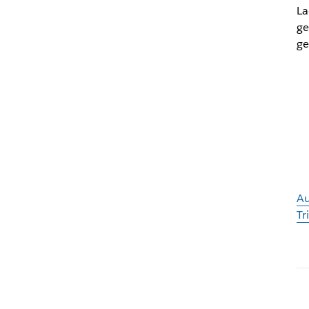
La
ge
ge
Au
Tr