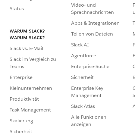
Video- und
F
Status
Sprachnachrichten
Apps & Integrationen
WARUM SLACK?
Teilen von Dateien
WARUM SLACK?
Slack AI
F
Slack vs. E-Mail
Agentforce
E
Slack im Vergleich zu
Enterprise-Suche
Ö
Teams
Sicherheit
Enterprise
Enterprise Key
G
Kleinunternehmen
Management
S
Produktivität
Slack Atlas
Task-Management
Alle Funktionen
Skalierung
anzeigen
Sicherheit