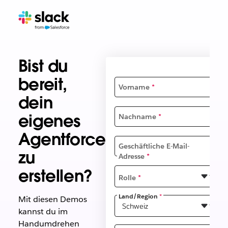
Bist du
bereit,
Vorname
*
dein
eigenes
Nachname
*
Agentforce
Geschäftliche E-Mail-
zu
Adresse
*
erstellen?
Rolle
*
Land/Region
*
Mit diesen Demos
kannst du im
Handumdrehen