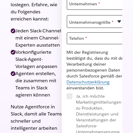
Unternehmen
*
loslegen. Erfahre, wie
du Folgendes
erreichen kannst:
Unternehmensgröße
*
Jeden Slack-Channel
mit einem Channel-
Telefon
*
Experten ausstatten
Vorkonfigurierte
Mit der Registrierung
bestätigst du, dass du mit der
Slack-Agent-
Verarbeitung deiner
Vorlagen anpassen
personenbezogenen Daten
Agenten erstellen,
durch Salesforce gemäß der
die zusammen mit
Datenschutzerklärung
Teams in Slack
einverstanden bist.
agieren können
Ja, ich möchte
Marketingmitteilungen
Nutze Agentforce in
zu Produkten,
Slack, damit alle Teams
Dienstleistungen und
Veranstaltungen der
schneller und
Salesforce-
intelligenter arbeiten
Unternehmensgruppe