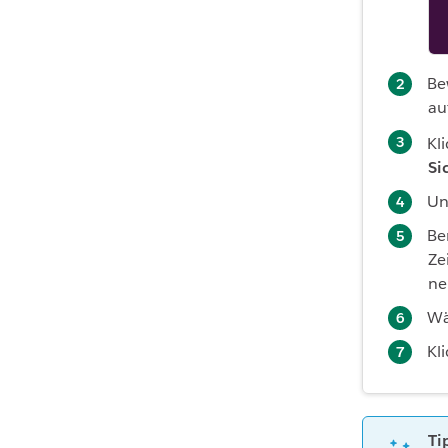
Be
au
Kl
Si
Un
Be
Ze
ne
Wä
Kl
Ti