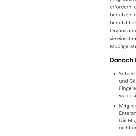
erfordern, 
benutzen, n
benutzt hab
Organisatio
sie einschr
Mobilgerät
Danach l
Sobald 
und Gäs
Fingera
wenn si
Mitglie
Enterpr
Die Mög
nicht u