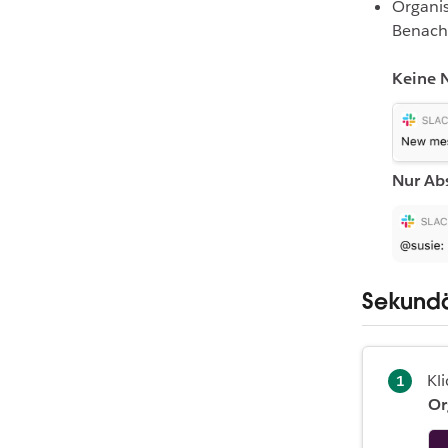
Organi
Benachr
Keine 
Nur Ab
Sekundär
Kl
Or