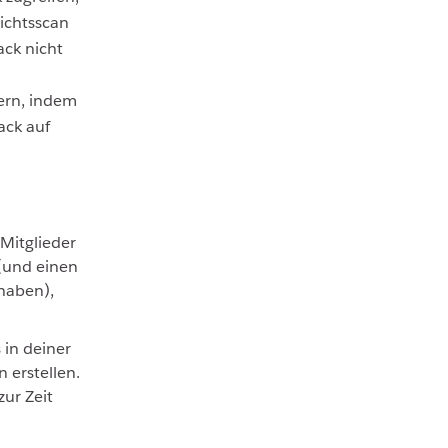
sichtsscan
ack nicht
ern, indem
ack auf
 Mitglieder
 (und einen
 haben),
in deiner
n erstellen.
zur Zeit