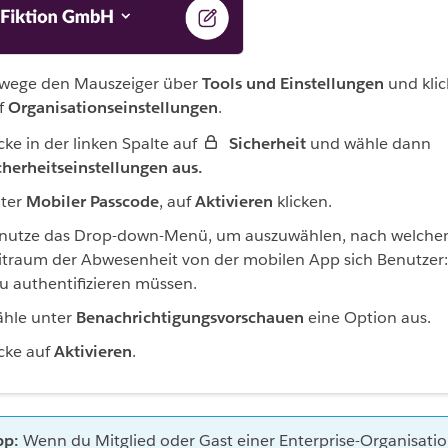
wege den Mauszeiger über
Tools und Einstellungen
und kli
f
Organisationseinstellungen
.
icke in der linken Spalte auf
Sicherheit
und wähle dann
cherheitseinstellungen aus.
ter
Mobiler Passcode
, auf
Aktivieren
klicken.
nutze das Drop-down-Menü, um auszuwählen, nach welch
itraum der Abwesenheit von der mobilen App sich Benutzer
u authentifizieren müssen.
hle unter
Benachrichtigungsvorschauen
eine Option aus.
icke auf
Aktivieren
.
pp:
Wenn du Mitglied oder Gast einer Enterprise-Organisation