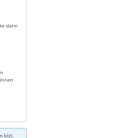
cke dann
em
:innen
 bist,