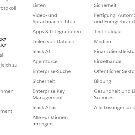
Listen
Sicherheit
otokoll
Video- und
Fertigung, Automo
Sprachnachrichten
und Energiebranc
Apps & Integrationen
Technologie
CK?
Teilen von Dateien
Medien
CK?
Slack AI
Finanzdienstleist
ail
Agentforce
Einzelhandel
leich zu
Enterprise-Suche
Öffentlicher Sekto
Sicherheit
Bildung
Enterprise Key
Gesundheit und Li
nehmen
Management
Sciences
t
Slack Atlas
Alle Lösungen an
ement
Alle Funktionen
anzeigen