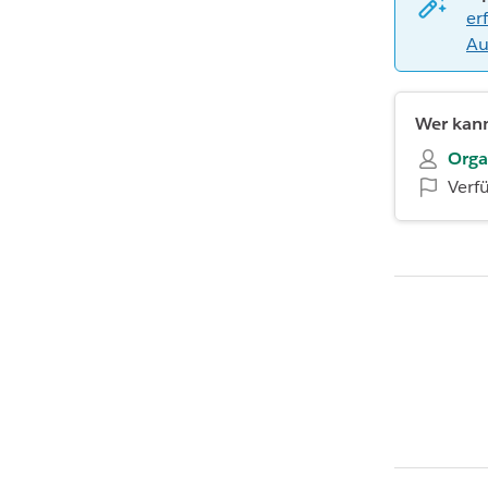
er
Au
Wer kann
Orga
Verf