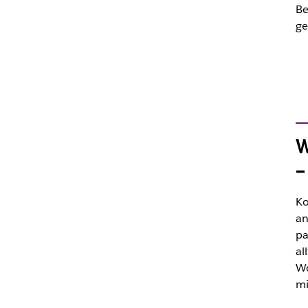
Be
ge
W
–
Ko
an
pa
al
Wo
mi