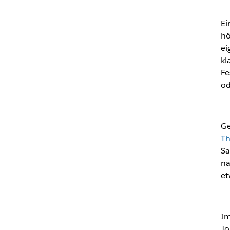
Ei
hö
ei
kl
Fe
od
Ge
T
Sa
na
et
Im
Jo