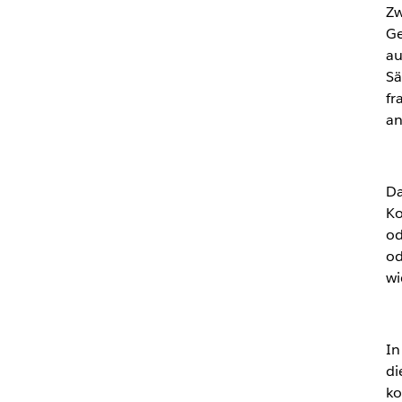
Zw
Ge
au
Sä
fr
an
Da
Ko
od
od
wi
In
di
ko