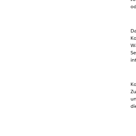
od
Da
Ko
Wa
Se
in
Ko
Zu
un
di