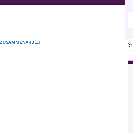
ZUSAMMENARBEIT
Kommunikationsproblem
Vom Slack-Team
28. April 2026