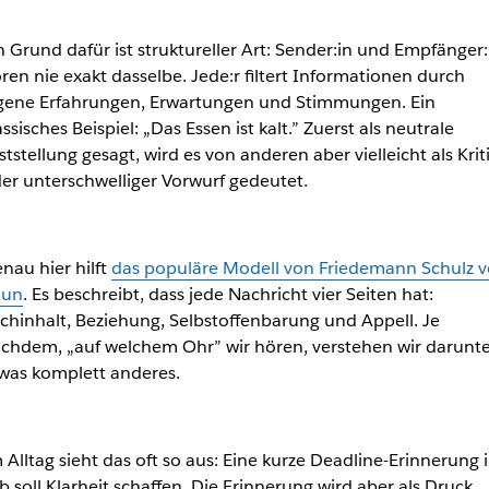
n Grund dafür ist struktureller Art: Sender:in und Empfänger:
ren nie exakt dasselbe. Jede:r filtert Informationen durch
gene Erfahrungen, Erwartungen und Stimmungen. Ein
assisches Beispiel: „Das Essen ist kalt.” Zuerst als neutrale
ststellung gesagt, wird es von anderen aber vielleicht als Krit
er unterschwelliger Vorwurf gedeutet.
nau hier hilft
das populäre Modell von Friedemann Schulz 
hun
. Es beschreibt, dass jede Nachricht vier Seiten hat:
chinhalt, Beziehung, Selbstoffenbarung und Appell. Je
chdem, „auf welchem Ohr” wir hören, verstehen wir darunte
was komplett anderes.
 Alltag sieht das oft so aus: Eine kurze Deadline-Erinnerung 
b soll Klarheit schaffen. Die Erinnerung wird aber als Druck