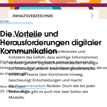
INHALTSVERZEICHNIS
ZUSAMMENARBEIT
Die Vorteile und
4 Min. Lesezeit
Herausforderungen digitaler
Kommunikation
E-Mail-Flut, endlose Videokonferenzen und
trotzdem das Gefühl, dass wichtige Informationen
Digitale Kommunikation bietet zahlreiche Vorteile für
verloren gehen? Digitale Kommunikation ist längst
Unternehmen, birgt jedoch auch Herausforderungen, die es
zur Grundlage unserer Arbeitswelt geworden. Sie
zu meistern gilt.
verbindet Teams über Kontinente hinweg,
beschleunigt Entscheidungen und macht
die
Zusammenarbeit
flexibler. Doch wie bei jeder
Vom Slack-Team
29. Oktober 2025
Technologie gibt es auch hier zwei Seiten der
Medaille.