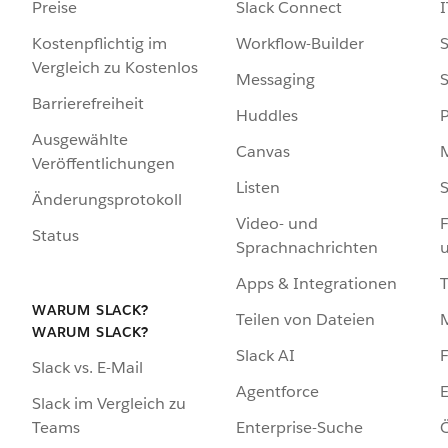
Preise
Slack Connect
I
Kostenpflichtig im
Workflow-Builder
S
Vergleich zu Kostenlos
Messaging
S
Barrierefreiheit
Huddles
Ausgewählte
Canvas
Veröffentlichungen
Listen
S
Änderungsprotokoll
Video- und
F
Status
Sprachnachrichten
Apps & Integrationen
WARUM SLACK?
Teilen von Dateien
WARUM SLACK?
Slack AI
F
Slack vs. E-Mail
Agentforce
E
Slack im Vergleich zu
Enterprise-Suche
Ö
Teams