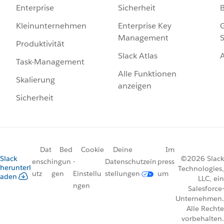
Sicherheit
Enterprise
Enterprise Key
G
Kleinunternehmen
Management
S
Produktivität
Slack Atlas
Task-Management
Alle Funktionen
Skalierung
anzeigen
Sicherheit
Dat
Bed
Cookie
Deine
Im
Slack
©2026 Slack
ensch
ingun
-
Datenschutzein
press
herunterl
Technologies,
utz
gen
Einstellu
stellungen
um
aden
LLC, ein
ngen
Salesforce-
Unternehmen.
Alle Rechte
vorbehalten.