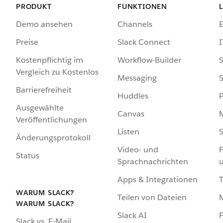
PRODUKT
FUNKTIONEN
Demo ansehen
Channels
Preise
Slack Connect
I
Kostenpflichtig im
Workflow-Builder
S
Vergleich zu Kostenlos
Messaging
S
Barrierefreiheit
Huddles
Ausgewählte
Canvas
Veröffentlichungen
Listen
S
Änderungsprotokoll
Video- und
F
Status
Sprachnachrichten
Apps & Integrationen
WARUM SLACK?
Teilen von Dateien
WARUM SLACK?
Slack AI
F
Slack vs. E-Mail