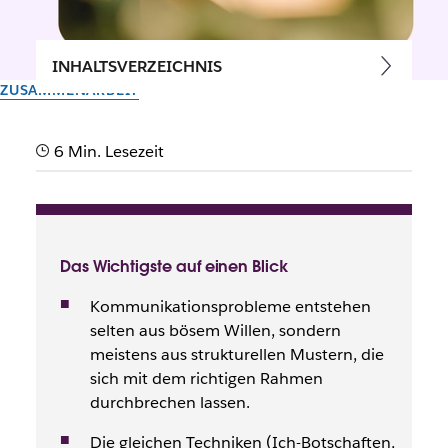
INHALTSVERZEICHNIS
ZUSAMMENARBEIT
Kommunikationsprobleme
6 Min. Lesezeit
lösen: Ursachen & Auswege
Vom Slack-Team
28. April 2026
Das Wichtigste auf einen Blick
Kommunikationsprobleme entstehen
selten aus bösem Willen, sondern
meistens aus strukturellen Mustern, die
sich mit dem richtigen Rahmen
durchbrechen lassen.
Die gleichen Techniken (Ich-Botschaften,