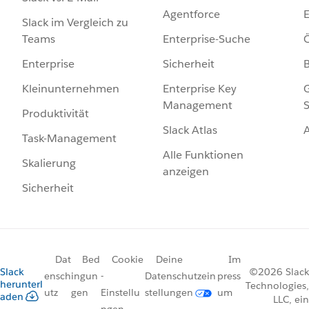
Agentforce
E
Slack im Vergleich zu
Enterprise-Suche
Ö
Teams
Sicherheit
Enterprise
Enterprise Key
G
Kleinunternehmen
Management
S
Produktivität
Slack Atlas
Task-Management
Alle Funktionen
Skalierung
anzeigen
Sicherheit
Dat
Bed
Cookie
Deine
Im
Slack
©2026 Slack
ensch
ingun
-
Datenschutzein
press
herunterl
Technologies,
utz
gen
Einstellu
stellungen
um
aden
LLC, ein