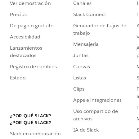
Ver demostración
Canales
I
Precios
Slack Connect
T
De pago o gratuito
Generador de flujos de
A
trabajo
Accesibilidad
Mensajería
Lanzamientos
destacados
Juntas
Registro de cambios
Canvas
Estado
Listas
Clips
F
a
Apps e integraciones
Uso compartido de
¿POR QUÉ SLACK?
archivos
¿POR QUÉ SLACK?
IA de Slack
S
Slack en comparación