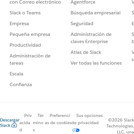
Agentforce
V
con Correo electrónico
Búsqueda empresarial
S
Slack o Teams
Seguridad
Empresa
Administración de
S
Pequeña empresa
claves Enterprise
b
Productividad
Atlas de Slack
V
Administración de
s
Ver todas las funciones
tareas
Escala
Confianza
Priv
Tér
Preferenci
Sus opciones
Descargar
©2026 Slack
acida
mino
as de cookies
de privacidad
Slack
Technologies,
d
s
LLC, una