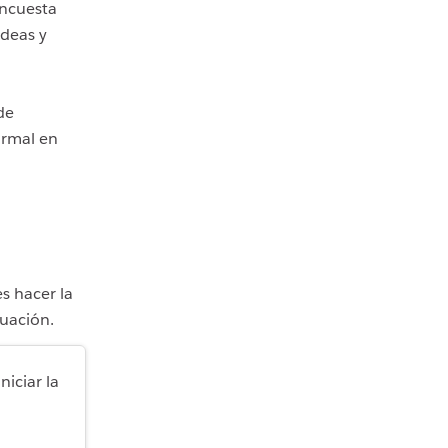
encuesta
ideas y
de
ormal en
s hacer la
nuación.
niciar la