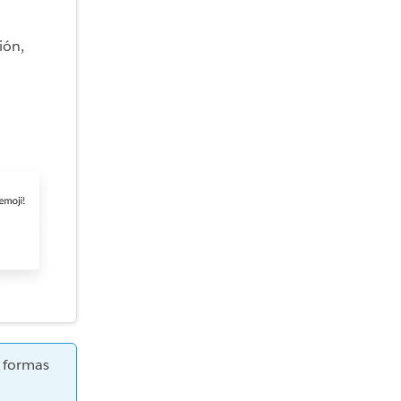
ión,
 formas