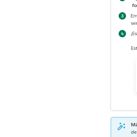
fo
En
se
¡E
Es
Má
de