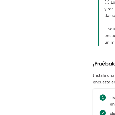
Lo
y rec
dar s
Haz u
encu
un m
¡Pruébal
Instala un
encuesta en
Ha
en
El