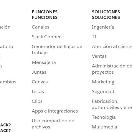
FUNCIONES
SOLUCIONES
FUNCIONES
SOLUCIONES
ación
Canales
Ingeniería
Slack Connect
TI
atuito
Generador de flujos de
Atención al client
trabajo
d
Ventas
Mensajería
s
Administración d
Juntas
proyectos
cambios
Canvas
Marketing
Listas
Seguridad
Clips
Fabricación,
automóviles y ene
Apps e integraciones
Tecnología
Uso compartido de
LACK?
archivos
Multimedia
LACK?