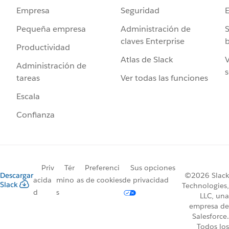
Seguridad
Empresa
Administración de
S
Pequeña empresa
claves Enterprise
b
Productividad
Atlas de Slack
V
Administración de
s
Ver todas las funciones
tareas
Escala
Confianza
Priv
Tér
Preferenci
Sus opciones
Descargar
©2026 Slack
acida
mino
as de cookies
de privacidad
Slack
Technologies,
d
s
LLC, una
empresa de
Salesforce.
Todos los