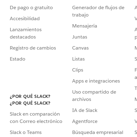
De pago o gratuito
Generador de flujos de
A
trabajo
Accesibilidad
Mensajería
Lanzamientos
destacados
Juntas
Registro de cambios
Canvas
Estado
Listas
Clips
F
a
Apps e integraciones
Uso compartido de
¿POR QUÉ SLACK?
archivos
¿POR QUÉ SLACK?
IA de Slack
S
Slack en comparación
Agentforce
V
con Correo electrónico
Búsqueda empresarial
S
Slack o Teams