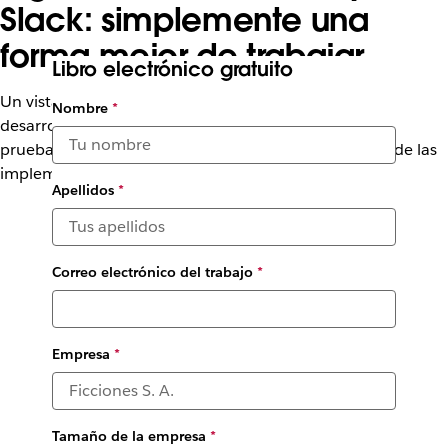
Slack: simplemente una
forma mejor de trabajar
Libro electrónico gratuito
Un vistazo a cómo Slack apoya el éxito de los
Nombre
*
desarrolladores, desde al permitir una planificación y
pruebas más rápidas hasta al aumentar la visibilidad de las
implementaciones, y mucho más
Apellidos
*
Correo electrónico del trabajo
*
Empresa
*
Tamaño de la empresa
*