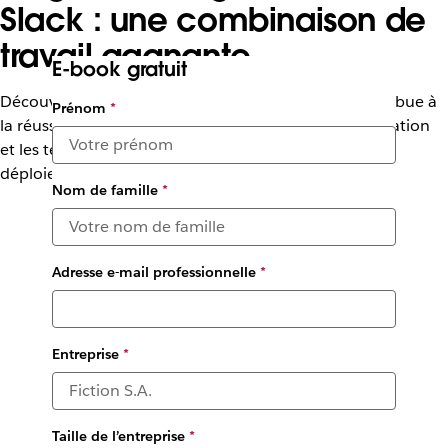
Slack : une combinaison de
travail gagnante
E-book gratuit
Découvrez un aperçu de la manière dont Slack contribue à
Prénom
*
la réussite des développeurs en accélérant la planification
et les tests, ou encore en augmentant la visibilité des
déploiements.
Nom de famille
*
Adresse e-mail professionnelle
*
Entreprise
*
Taille de l’entreprise
*