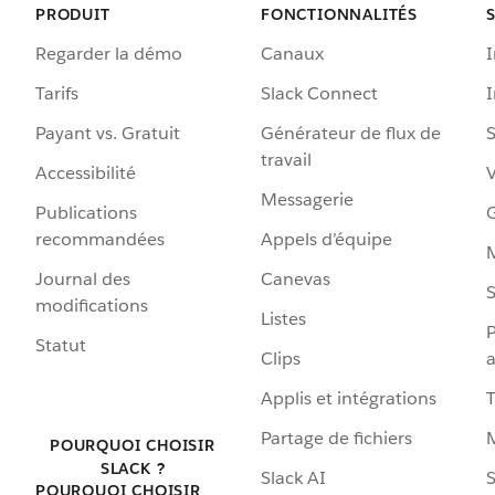
PRODUIT
FONCTIONNALITÉS
Regarder la démo
Canaux
I
Tarifs
Slack Connect
Payant vs. Gratuit
Générateur de flux de
S
travail
Accessibilité
Messagerie
Publications
G
recommandées
Appels d’équipe
Journal des
Canevas
S
modifications
Listes
P
Statut
Clips
a
Applis et intégrations
Partage de fichiers
POURQUOI CHOISIR
SLACK ?
Slack AI
S
POURQUOI CHOISIR