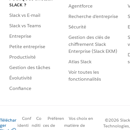
SLACK ?
Agentforce
V
Slack vs E-mail
Recherche d’entreprise
S
Slack vs Teams
Sécurité
Entreprise
Gestion des clés de
S
chiffrement Slack
v
Petite entreprise
Enterprise (Slack EKM)
D
Productivité
Atlas Slack
s
Gestion des tâches
Voir toutes les
Évolutivité
fonctionnalités
Confiance
Conf
Co
Préféren
Vos choix en
Téléchar
©2026 Slack
ger
identi
nditi
ces de
matière de
Technologies,