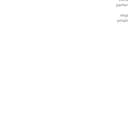
perte
resp
propi