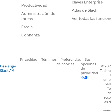
claves Enterprise
Productividad
Atlas de Slack
Administración de
Ver todas las funcion
tareas
Escala
Confianza
Privacidad
Términos
Preferencias
Sus
de cookies
opciones
Descargar
©2026
de
Slack
Techno
privacidad
L
emp
Sal
To
d
rese
Las d
come