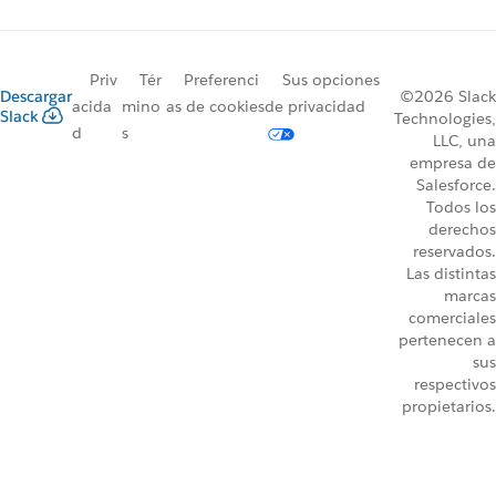
Priv
Tér
Preferenci
Sus opciones
Descargar
©2026 Slack
acida
mino
as de cookies
de privacidad
Slack
Technologies,
d
s
LLC, una
empresa de
Salesforce.
Todos los
derechos
reservados.
Las distintas
marcas
comerciales
pertenecen a
sus
respectivos
propietarios.