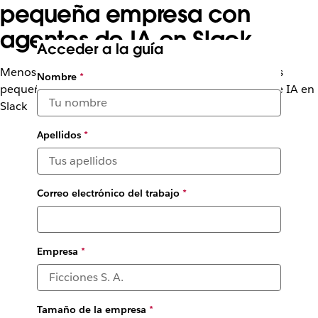
pequeña empresa con
agentes de IA en Slack
Acceder a la guía
Menos trabajo improductivo, más negocios: cómo las
Nombre
*
pequeñas empresas ganan en grande con agentes de IA en
Slack
Apellidos
*
Correo electrónico del trabajo
*
Empresa
*
Tamaño de la empresa
*