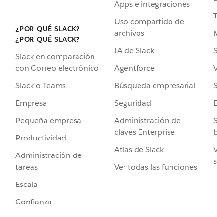
Apps e integraciones
Uso compartido de
¿POR QUÉ SLACK?
archivos
¿POR QUÉ SLACK?
IA de Slack
S
Slack en comparación
Agentforce
V
con Correo electrónico
Búsqueda empresarial
S
Slack o Teams
Seguridad
Empresa
Administración de
S
Pequeña empresa
claves Enterprise
b
Productividad
Atlas de Slack
V
Administración de
s
Ver todas las funciones
tareas
Escala
Confianza