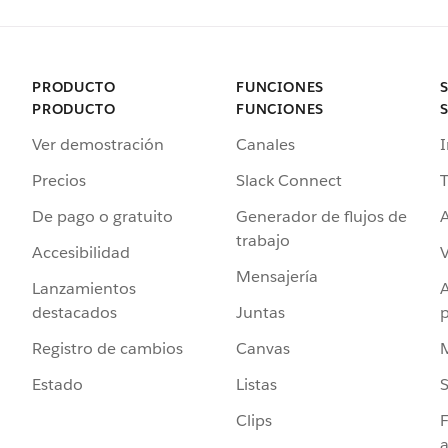
PRODUCTO
FUNCIONES
PRODUCTO
FUNCIONES
Ver demostración
Canales
I
Precios
Slack Connect
T
De pago o gratuito
Generador de flujos de
A
trabajo
Accesibilidad
Mensajería
Lanzamientos
destacados
Juntas
Registro de cambios
Canvas
Estado
Listas
Clips
F
a