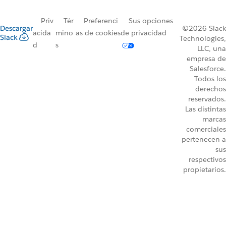
Priv
Tér
Preferenci
Sus opciones
Descargar
©2026 Slack
acida
mino
as de cookies
de privacidad
Slack
Technologies,
d
s
LLC, una
empresa de
Salesforce.
Todos los
derechos
reservados.
Las distintas
marcas
comerciales
pertenecen a
sus
respectivos
propietarios.