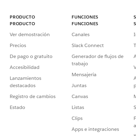
PRODUCTO
FUNCIONES
PRODUCTO
FUNCIONES
Ver demostración
Canales
I
Precios
Slack Connect
T
De pago o gratuito
Generador de flujos de
A
trabajo
Accesibilidad
Mensajería
Lanzamientos
destacados
Juntas
Registro de cambios
Canvas
Estado
Listas
Clips
F
a
Apps e integraciones