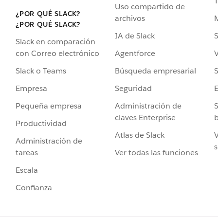
Uso compartido de
¿POR QUÉ SLACK?
archivos
¿POR QUÉ SLACK?
IA de Slack
S
Slack en comparación
Agentforce
V
con Correo electrónico
Búsqueda empresarial
S
Slack o Teams
Seguridad
Empresa
Administración de
S
Pequeña empresa
claves Enterprise
b
Productividad
Atlas de Slack
V
Administración de
s
Ver todas las funciones
tareas
Escala
Confianza