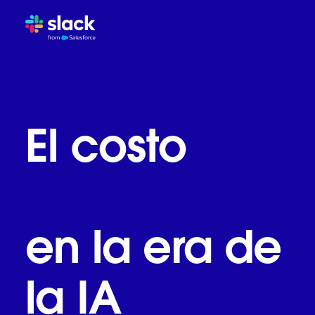
La trampa de la bandeja de
Cómo evoluciona el trabajo
Slack: el sistema operativ
agentes
Lo que las empresas más 
El costo
El aviso para redefinir el t
empresarial
en la era de
la IA