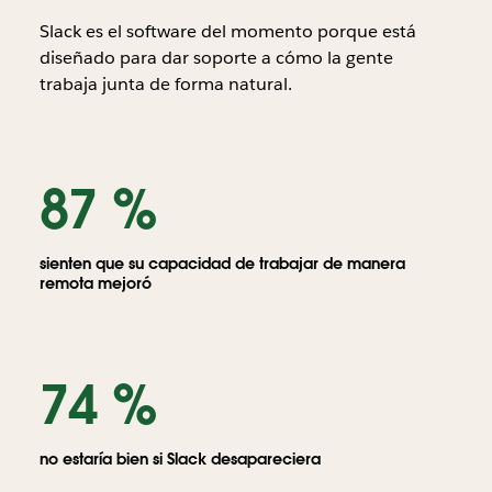
Slack es el software del momento porque está
diseñado para dar soporte a cómo la gente
trabaja junta de forma natural.
Globo
con
87 %
personas
enviando
mensajes
a
sienten que su capacidad de trabajar de manera
personas
remota mejoró
de
todo
el
mundo
74 %
no estaría bien si Slack desapareciera