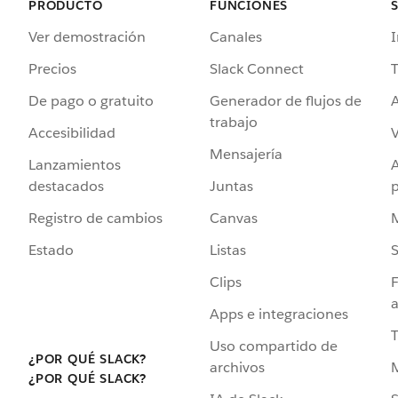
PRODUCTO
FUNCIONES
Ver demostración
Canales
I
Precios
Slack Connect
T
De pago o gratuito
Generador de flujos de
A
trabajo
Accesibilidad
Mensajería
Lanzamientos
destacados
Juntas
Registro de cambios
Canvas
Estado
Listas
Clips
F
a
Apps e integraciones
Uso compartido de
¿POR QUÉ SLACK?
archivos
¿POR QUÉ SLACK?