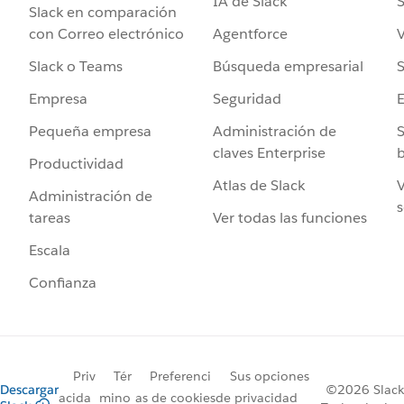
IA de Slack
S
Slack en comparación
Agentforce
V
con Correo electrónico
Búsqueda empresarial
S
Slack o Teams
Seguridad
Empresa
Administración de
S
Pequeña empresa
claves Enterprise
b
Productividad
Atlas de Slack
V
Administración de
s
Ver todas las funciones
tareas
Escala
Confianza
Priv
Tér
Preferenci
Sus opciones
Descargar
©2026 Slack
acida
mino
as de cookies
de privacidad