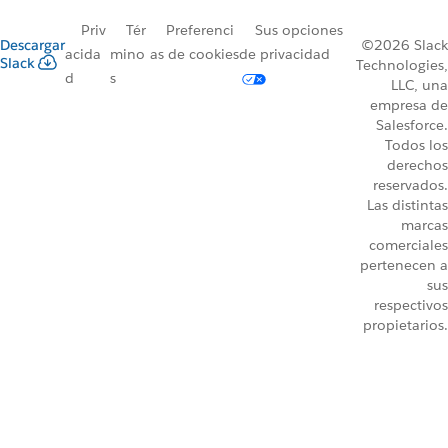
Priv
Tér
Preferenci
Sus opciones
Descargar
©2026 Slack
acida
mino
as de cookies
de privacidad
Slack
Technologies,
d
s
LLC, una
empresa de
Salesforce.
Todos los
derechos
reservados.
Las distintas
marcas
comerciales
pertenecen a
sus
respectivos
propietarios.