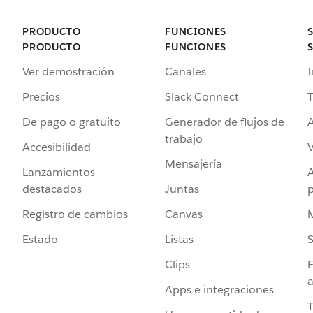
PRODUCTO
FUNCIONES
PRODUCTO
FUNCIONES
Ver demostración
Canales
I
Precios
Slack Connect
T
De pago o gratuito
Generador de flujos de
A
trabajo
Accesibilidad
Mensajería
Lanzamientos
destacados
Juntas
Registro de cambios
Canvas
Estado
Listas
Clips
F
a
Apps e integraciones