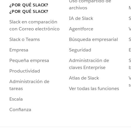
Uso compartido de
¿POR QUÉ SLACK?
archivos
¿POR QUÉ SLACK?
IA de Slack
S
Slack en comparación
Agentforce
V
con Correo electrónico
Búsqueda empresarial
S
Slack o Teams
Seguridad
Empresa
Administración de
S
Pequeña empresa
claves Enterprise
b
Productividad
Atlas de Slack
V
Administración de
s
Ver todas las funciones
tareas
Escala
Confianza