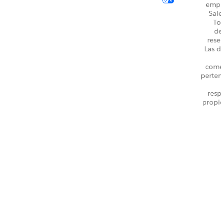
emp
Sal
To
d
rese
Las d
come
perte
resp
propi