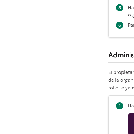
Ha
o 
Par
Administ
El propietar
de la organ
rol que ya 
Ha