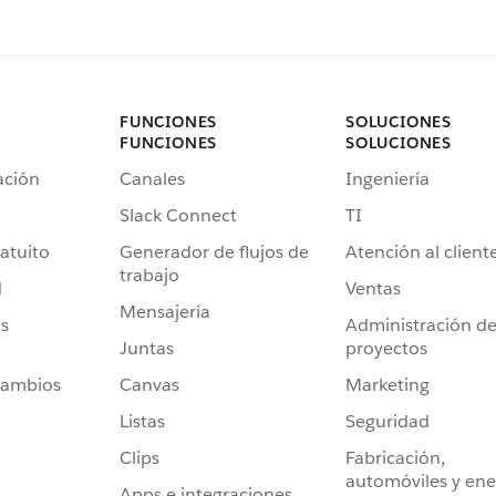
FUNCIONES
SOLUCIONES
FUNCIONES
SOLUCIONES
ación
Canales
Ingeniería
Slack Connect
TI
atuito
Generador de flujos de
Atención al client
trabajo
d
Ventas
Mensajería
s
Administración d
Juntas
proyectos
cambios
Canvas
Marketing
Listas
Seguridad
Clips
Fabricación,
automóviles y ene
Apps e integraciones