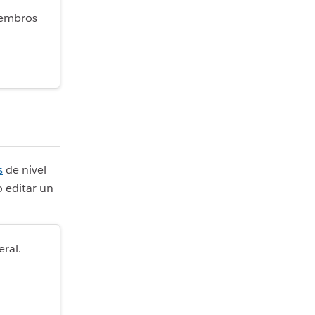
iembros
s
de nivel
o editar un
eral.