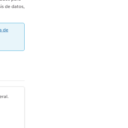
is de datos,
a de
eral.