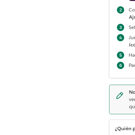
Co
Aj
Se
Ju
íc
Ha
Par
No
ve
qu
¿Quién p