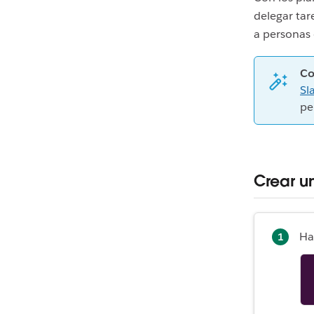
delegar tar
a personas 
Co
Sl
pe
Crear u
Ha