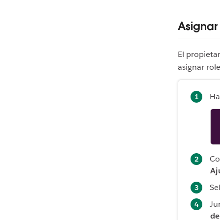
Asignar
El propietar
asignar rol
Ha
Co
Aj
Se
Ju
de