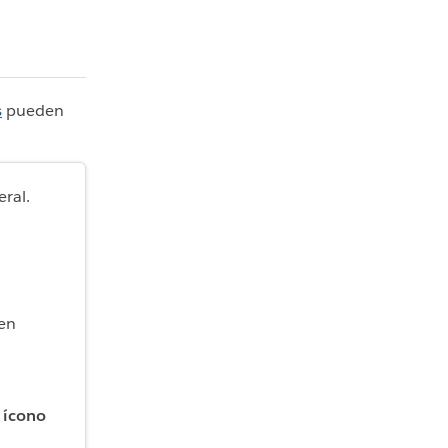
s
pueden
eral.
 en
ícono