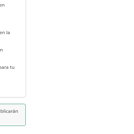
 en
en la
en
para tu
ublicarán