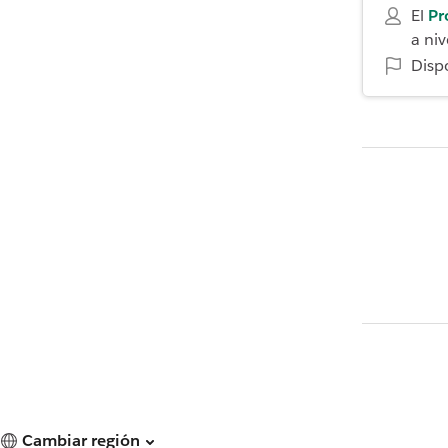
El
Pr
a niv
Disp
Cambiar región