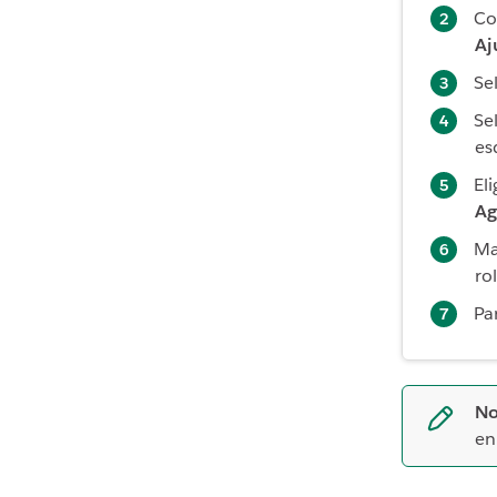
Co
Aj
Se
Se
es
El
Ag
Ma
ro
Pa
No
en