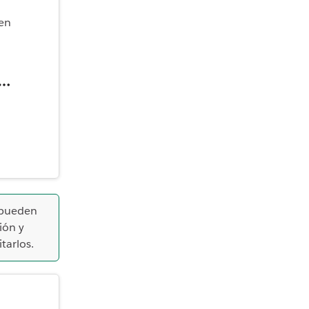
 en
 pueden
ión y
tarlos.