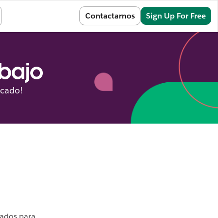
Sign In
Contactarnos
Sign Up For Free
abajo
icado!
zados para