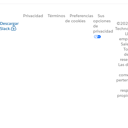
Privacidad
Términos
Preferencias
Sus
de cookies
opciones
Descargar
©2026
de
Slack
Techno
privacidad
L
emp
Sal
To
d
rese
Las d
come
perte
resp
propi