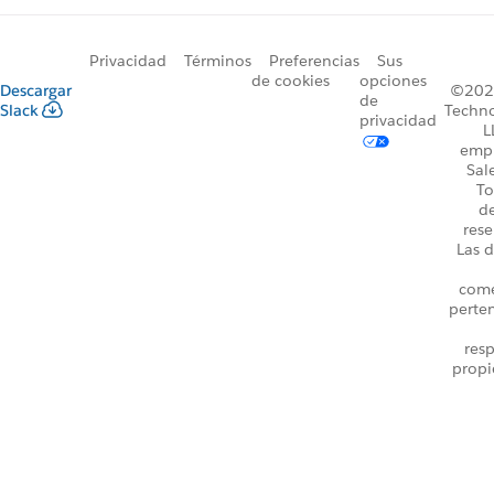
Privacidad
Términos
Preferencias
Sus
de cookies
opciones
Descargar
©2026
de
Slack
Techno
privacidad
L
emp
Sal
To
d
rese
Las d
come
perte
resp
propi