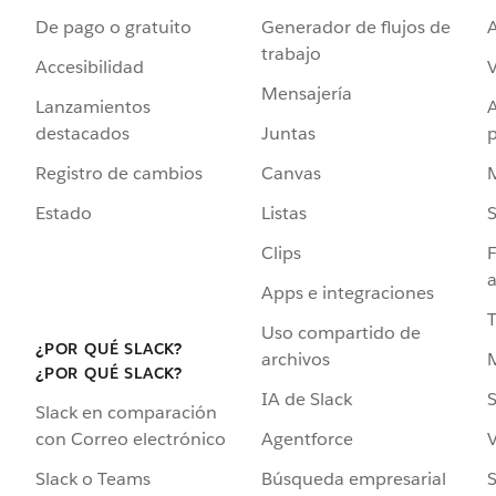
De pago o gratuito
Generador de flujos de
A
trabajo
Accesibilidad
Mensajería
Lanzamientos
destacados
Juntas
Registro de cambios
Canvas
Estado
Listas
Clips
F
a
Apps e integraciones
Uso compartido de
¿POR QUÉ SLACK?
archivos
¿POR QUÉ SLACK?
IA de Slack
S
Slack en comparación
Agentforce
V
con Correo electrónico
Búsqueda empresarial
S
Slack o Teams