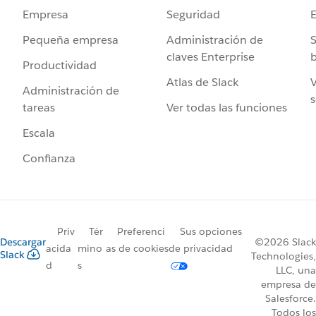
Seguridad
Empresa
Administración de
S
Pequeña empresa
claves Enterprise
b
Productividad
Atlas de Slack
V
Administración de
s
Ver todas las funciones
tareas
Escala
Confianza
Priv
Tér
Preferenci
Sus opciones
Descargar
©2026 Slack
acida
mino
as de cookies
de privacidad
Slack
Technologies,
d
s
LLC, una
empresa de
Salesforce.
Todos los