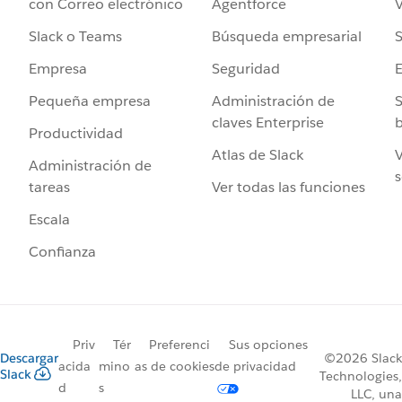
Agentforce
V
con Correo electrónico
Búsqueda empresarial
S
Slack o Teams
Seguridad
Empresa
Administración de
S
Pequeña empresa
claves Enterprise
b
Productividad
Atlas de Slack
V
Administración de
s
Ver todas las funciones
tareas
Escala
Confianza
Priv
Tér
Preferenci
Sus opciones
Descargar
©2026 Slack
acida
mino
as de cookies
de privacidad
Slack
Technologies,
d
s
LLC, una