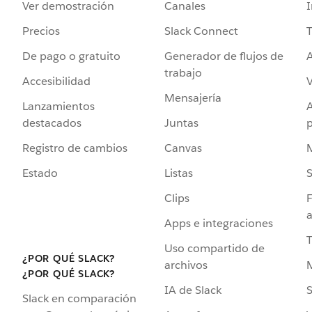
Ver demostración
Canales
I
Precios
Slack Connect
T
De pago o gratuito
Generador de flujos de
A
trabajo
Accesibilidad
Mensajería
Lanzamientos
destacados
Juntas
Registro de cambios
Canvas
Estado
Listas
Clips
F
a
Apps e integraciones
Uso compartido de
¿POR QUÉ SLACK?
archivos
¿POR QUÉ SLACK?
IA de Slack
S
Slack en comparación