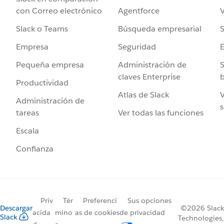
Agentforce
V
con Correo electrónico
Búsqueda empresarial
S
Slack o Teams
Seguridad
Empresa
Administración de
S
Pequeña empresa
claves Enterprise
b
Productividad
Atlas de Slack
V
Administración de
s
Ver todas las funciones
tareas
Escala
Confianza
Priv
Tér
Preferenci
Sus opciones
Descargar
©2026 Slack
acida
mino
as de cookies
de privacidad
Slack
Technologies,