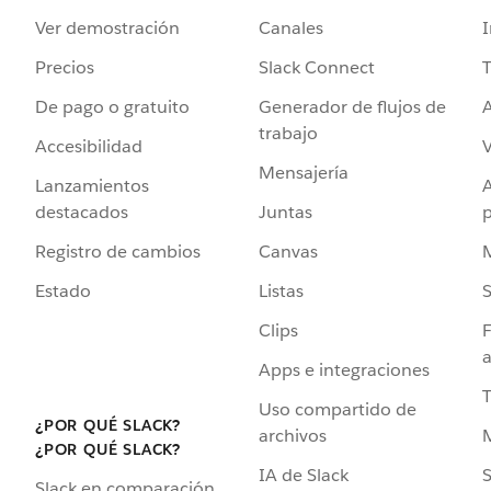
Ver demostración
Canales
I
Precios
Slack Connect
T
De pago o gratuito
Generador de flujos de
A
trabajo
Accesibilidad
Mensajería
Lanzamientos
destacados
Juntas
Registro de cambios
Canvas
Estado
Listas
Clips
F
a
Apps e integraciones
Uso compartido de
¿POR QUÉ SLACK?
archivos
¿POR QUÉ SLACK?
IA de Slack
S
Slack en comparación