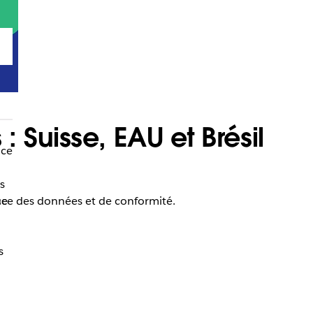
 Suisse, EAU et Brésil
nce
s
ence des données et de conformité.
ce
s