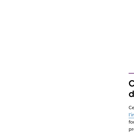
C
d
Ce
l’
fo
pr