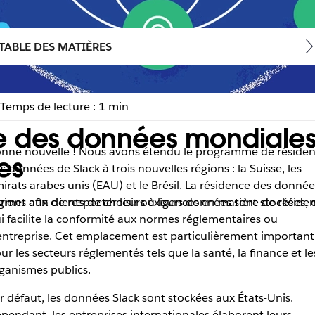
TABLE DES MATIÈRES
Temps de lecture : 1 min
e des données mondiales :
nne nouvelle ! Nous avons étendu le programme de réside
es
s données de Slack à trois nouvelles régions : la Suisse, les
irats arabes unis (EAU) et le Brésil. La résidence des donnée
égions afin de respecter leurs exigences en matière de résid
rmet aux clients de choisir où leurs données sont stockées, 
i facilite la conformité aux normes réglementaires ou
entreprise. Cet emplacement est particulièrement important
ur les secteurs réglementés tels que la santé, la finance et le
ganismes publics.
r défaut, les données Slack sont stockées aux États-Unis.
pendant, les entreprises internationales élaborent leurs