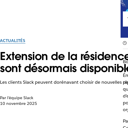
ACTUALITÉS
Extension de la résidenc
Bo
sont désormais disponibl
de
Ém
Les clients Slack peuvent dorénavant choisir de nouvelles r
pe
qu
d’
Par l’équipe Slack
po
10 novembre 2025
or
Pa
Ce