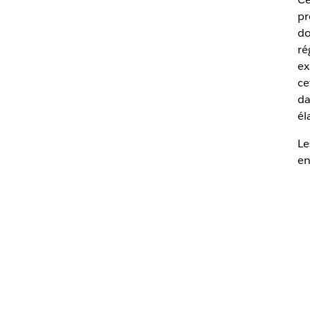
pr
do
ré
ex
ce
da
él
Le
en