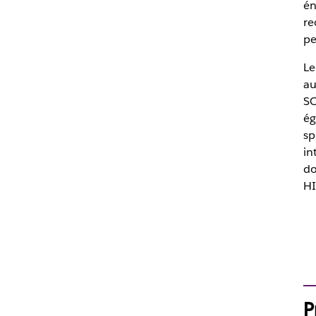
én
re
pe
Le
au
SO
ég
sp
in
do
HI
P