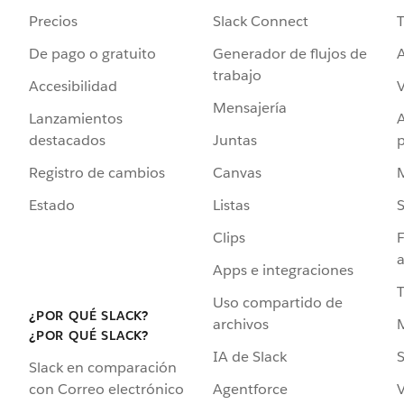
Precios
Slack Connect
T
De pago o gratuito
Generador de flujos de
A
trabajo
Accesibilidad
Mensajería
Lanzamientos
destacados
Juntas
Registro de cambios
Canvas
Estado
Listas
Clips
F
a
Apps e integraciones
Uso compartido de
¿POR QUÉ SLACK?
archivos
¿POR QUÉ SLACK?
IA de Slack
S
Slack en comparación
Agentforce
V
con Correo electrónico