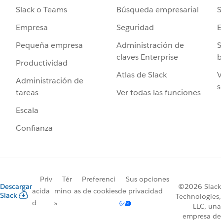
Búsqueda empresarial
S
Slack o Teams
Seguridad
Empresa
Administración de
S
Pequeña empresa
claves Enterprise
b
Productividad
Atlas de Slack
V
Administración de
s
Ver todas las funciones
tareas
Escala
Confianza
Priv
Tér
Preferenci
Sus opciones
Descargar
©2026 Slack
acida
mino
as de cookies
de privacidad
Slack
Technologies,
d
s
LLC, una
empresa de