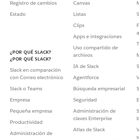
Registro de cambios
Canvas
Estado
Listas
Clips
F
a
Apps e integraciones
Uso compartido de
¿POR QUÉ SLACK?
archivos
¿POR QUÉ SLACK?
IA de Slack
S
Slack en comparación
Agentforce
V
con Correo electrónico
Búsqueda empresarial
S
Slack o Teams
Seguridad
Empresa
Administración de
S
Pequeña empresa
claves Enterprise
b
Productividad
Atlas de Slack
V
Administración de
s