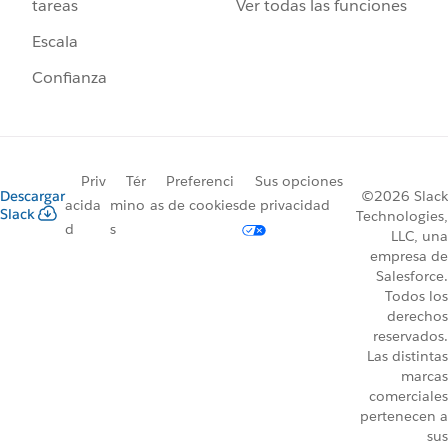
Ver todas las funciones
tareas
Escala
Confianza
Priv
Tér
Preferenci
Sus opciones
Descargar
©2026 Slack
acida
mino
as de cookies
de privacidad
Slack
Technologies,
d
s
LLC, una
empresa de
Salesforce.
Todos los
derechos
reservados.
Las distintas
marcas
comerciales
pertenecen a
sus