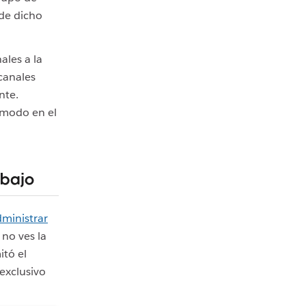
 de dicho
ales a la
canales
nte.
modo en el
abajo
ministrar
i no ves la
itó el
exclusivo