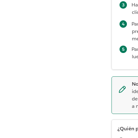
Ha
cl
Pa
pr
me
Pa
lu
No
id
de
a 
¿Quién p