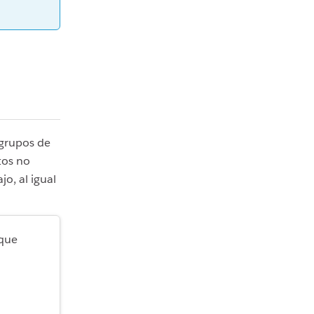
 grupos de
tos no
o, al igual
 que