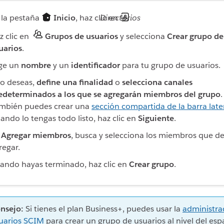
 la pestaña
Inicio
, haz clic en
Directorios
.
z clic en
Grupos de usuarios
y selecciona
Crear grupo de
uarios
.
ige un
nombre
y un
identificador
para tu grupo de usuarios.
 lo deseas,
define una finalidad
o
selecciona canales
edeterminados a los que se agregarán miembros del grupo
.
mbién puedes crear una
sección compartida de la barra late
ando lo tengas todo listo, haz clic en
Siguiente
.
n
Agregar miembros
, busca y selecciona los miembros que d
regar.
ando hayas terminado, haz clic en
Crear grupo
.
nsejo:
Si tienes el plan Business+, puedes usar la
administra
uarios SCIM
para crear un grupo de usuarios al nivel del esp