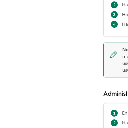
Ha
Ha
Ha
No
me
us
us
Administ
En
Ha