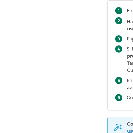
En
Ha
us
El
Si
pr
Ta
Cu
E
ag
Cu
Co
us