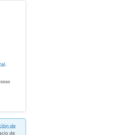
ral
.
eseas
ción de
acio de