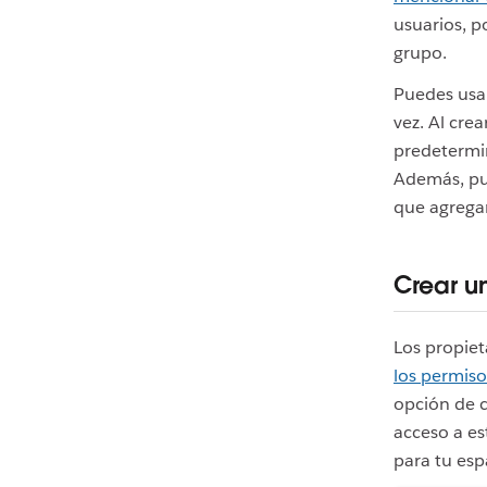
usuarios, p
grupo.
Puedes usar
vez. Al cre
predetermi
Además, p
que agregar
Crear u
Los propiet
los permiso
opción de c
acceso a es
para tu esp