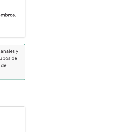
embros
.
canales y
rupos de
 de