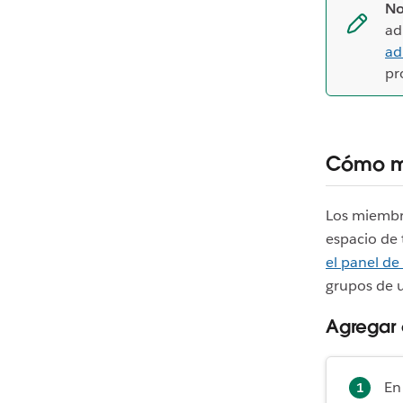
No
ad
ad
pr
Cómo mo
Los miembro
espacio de 
el panel de
grupos de u
Agregar 
En