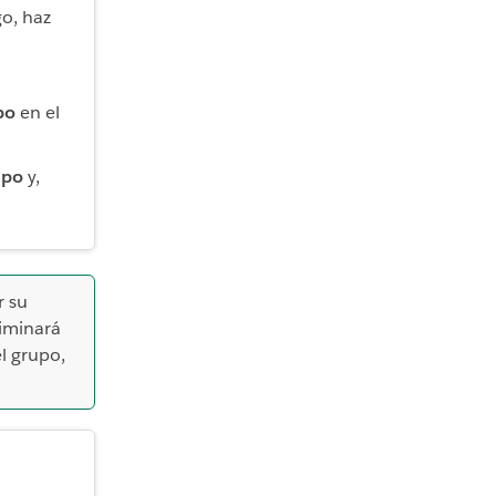
go, haz
po
en el
upo
y,
r su
liminará
l grupo,