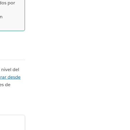
dos por
on
nivel del
trar desde
es de