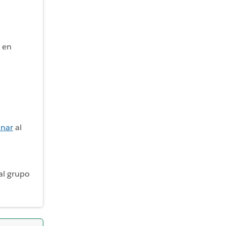
c en
nar
al
al grupo