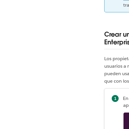
tr
Crear u
Enterpri
Los propiet
usuarios a 
pueden usar
que con lo
En
ap