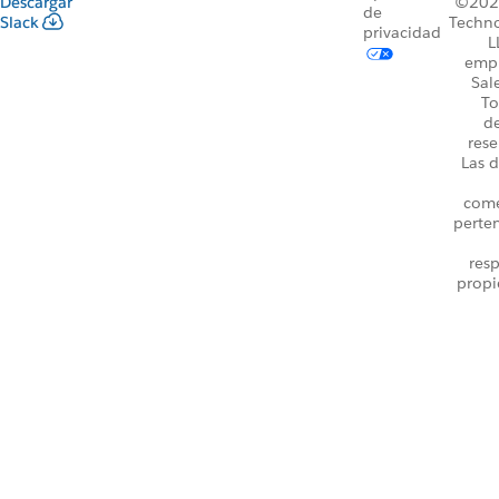
Descargar
©2026
de
Slack
Techno
privacidad
L
emp
Sal
To
d
rese
Las d
come
perte
resp
propi