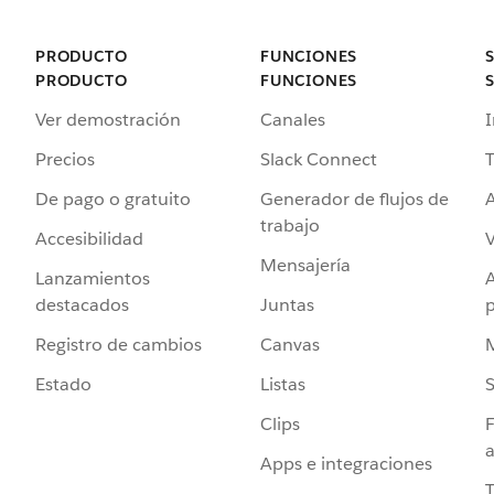
PRODUCTO
FUNCIONES
PRODUCTO
FUNCIONES
Ver demostración
Canales
I
Precios
Slack Connect
T
De pago o gratuito
Generador de flujos de
A
trabajo
Accesibilidad
Mensajería
Lanzamientos
destacados
Juntas
Registro de cambios
Canvas
Estado
Listas
Clips
F
a
Apps e integraciones