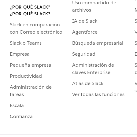
Uso compartido de
¿POR QUÉ SLACK?
archivos
¿POR QUÉ SLACK?
IA de Slack
S
Slack en comparación
Agentforce
V
con Correo electrónico
Búsqueda empresarial
S
Slack o Teams
Seguridad
Empresa
Administración de
S
Pequeña empresa
claves Enterprise
b
Productividad
Atlas de Slack
V
Administración de
s
Ver todas las funciones
tareas
Escala
Confianza