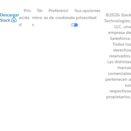
Priv
Tér
Preferenci
Sus opciones
Descargar
©2026 Slack
acida
mino
as de cookies
de privacidad
Slack
Technologies,
d
s
LLC, una
empresa de
Salesforce.
Todos los
derechos
reservados.
Las distintas
marcas
comerciales
pertenecen a
sus
respectivos
propietarios.