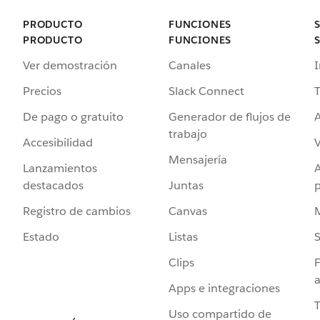
PRODUCTO
FUNCIONES
PRODUCTO
FUNCIONES
Ver demostración
Canales
I
Precios
Slack Connect
T
De pago o gratuito
Generador de flujos de
A
trabajo
Accesibilidad
Mensajería
Lanzamientos
destacados
Juntas
Registro de cambios
Canvas
Estado
Listas
Clips
F
a
Apps e integraciones
Uso compartido de