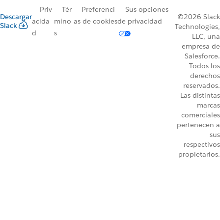
Priv
Tér
Preferenci
Sus opciones
Descargar
©2026 Slack
acida
mino
as de cookies
de privacidad
Slack
Technologies,
d
s
LLC, una
empresa de
Salesforce.
Todos los
derechos
reservados.
Las distintas
marcas
comerciales
pertenecen a
sus
respectivos
propietarios.