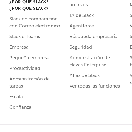
¿POR QUÉ SLACK?
archivos
¿POR QUÉ SLACK?
IA de Slack
S
Slack en comparación
Agentforce
V
con Correo electrónico
Búsqueda empresarial
S
Slack o Teams
Seguridad
Empresa
Administración de
S
Pequeña empresa
claves Enterprise
b
Productividad
Atlas de Slack
V
Administración de
s
Ver todas las funciones
tareas
Escala
Confianza