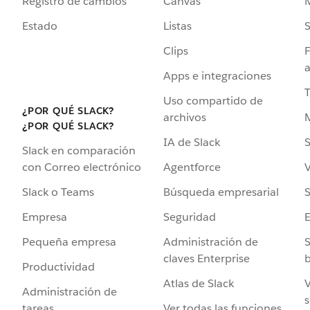
Registro de cambios
Canvas
Estado
Listas
Clips
F
a
Apps e integraciones
Uso compartido de
¿POR QUÉ SLACK?
archivos
¿POR QUÉ SLACK?
IA de Slack
S
Slack en comparación
Agentforce
V
con Correo electrónico
Búsqueda empresarial
S
Slack o Teams
Seguridad
Empresa
Administración de
S
Pequeña empresa
claves Enterprise
b
Productividad
Atlas de Slack
V
Administración de
s
Ver todas las funciones
tareas