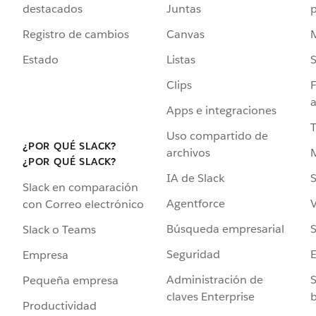
destacados
Juntas
Registro de cambios
Canvas
Estado
Listas
Clips
F
a
Apps e integraciones
Uso compartido de
¿POR QUÉ SLACK?
archivos
¿POR QUÉ SLACK?
IA de Slack
S
Slack en comparación
Agentforce
V
con Correo electrónico
Búsqueda empresarial
S
Slack o Teams
Seguridad
Empresa
Administración de
S
Pequeña empresa
claves Enterprise
b
Productividad