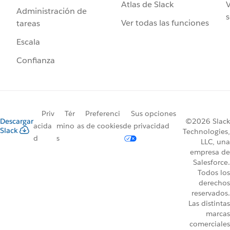
Atlas de Slack
V
Administración de
s
Ver todas las funciones
tareas
Escala
Confianza
Priv
Tér
Preferenci
Sus opciones
Descargar
©2026 Slack
acida
mino
as de cookies
de privacidad
Slack
Technologies,
d
s
LLC, una
empresa de
Salesforce.
Todos los
derechos
reservados.
Las distintas
marcas
comerciales