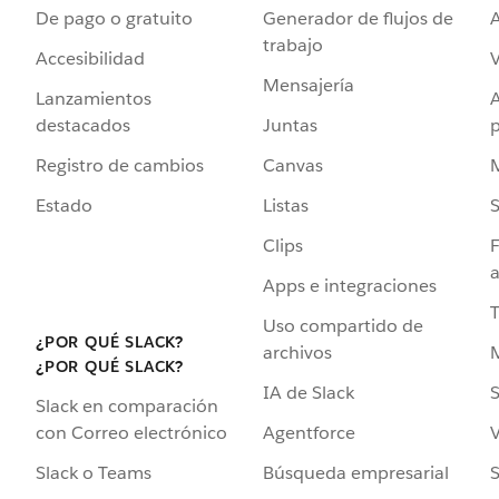
De pago o gratuito
Generador de flujos de
A
trabajo
Accesibilidad
Mensajería
Lanzamientos
destacados
Juntas
Registro de cambios
Canvas
Estado
Listas
Clips
F
a
Apps e integraciones
Uso compartido de
¿POR QUÉ SLACK?
archivos
¿POR QUÉ SLACK?
IA de Slack
S
Slack en comparación
Agentforce
V
con Correo electrónico
Búsqueda empresarial
S
Slack o Teams