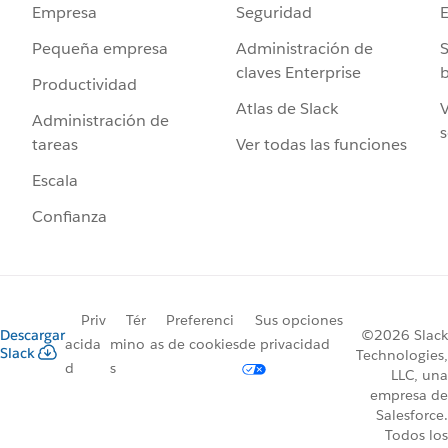
Seguridad
Empresa
Administración de
S
Pequeña empresa
claves Enterprise
b
Productividad
Atlas de Slack
V
Administración de
s
Ver todas las funciones
tareas
Escala
Confianza
Priv
Tér
Preferenci
Sus opciones
Descargar
©2026 Slack
acida
mino
as de cookies
de privacidad
Slack
Technologies,
d
s
LLC, una
empresa de
Salesforce.
Todos los