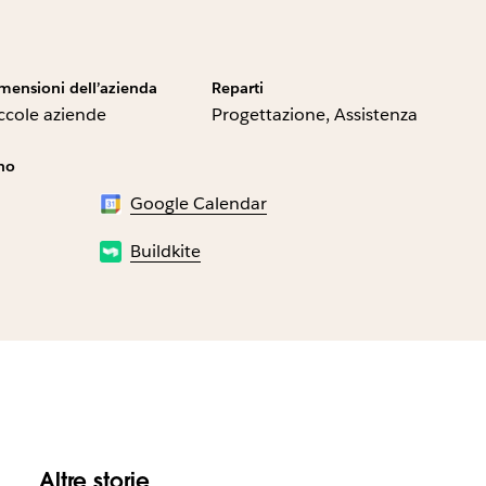
mensioni dell’azienda
Reparti
ccole aziende
Progettazione, Assistenza
ano
Google Calendar
Buildkite
Altre storie