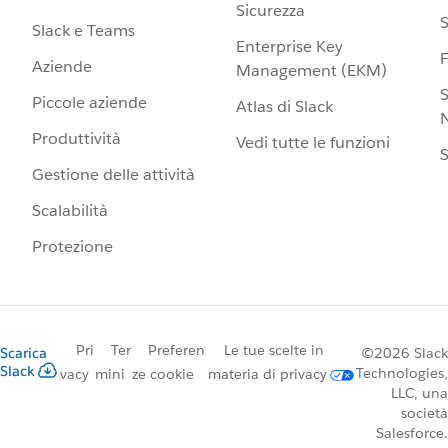
Sicurezza
S
Slack e Teams
Enterprise Key
Aziende
Management (EKM)
S
Piccole aziende
Atlas di Slack
N
Produttività
Vedi tutte le funzioni
S
Gestione delle attività
Scalabilità
Protezione
Pri
Ter
Preferen
Le tue scelte in
Scarica
©2026 Slack
Slack
Technologies,
vacy
mini
ze cookie
materia di privacy
LLC, una
società
Salesforce.