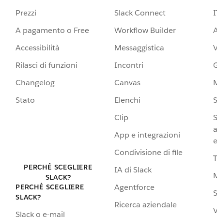
Prezzi
Slack Connect
I
A pagamento o Free
Workflow Builder
A
Accessibilità
Messaggistica
Rilasci di funzioni
Incontri
G
Changelog
Canvas
Stato
Elenchi
S
Clip
S
a
App e integrazioni
e
Condivisione di file
PERCHÉ SCEGLIERE
IA di Slack
SLACK?
Agentforce
PERCHÉ SCEGLIERE
S
SLACK?
Ricerca aziendale
V
Slack o e-mail