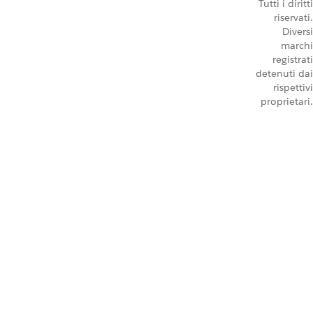
Tutti i diritti
riservati.
Diversi
marchi
registrati
detenuti dai
rispettivi
proprietari.