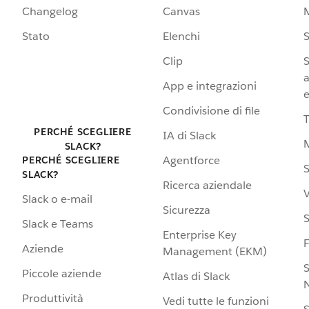
Changelog
Canvas
Stato
Elenchi
S
Clip
S
a
App e integrazioni
e
Condivisione di file
PERCHÉ SCEGLIERE
IA di Slack
SLACK?
Agentforce
PERCHÉ SCEGLIERE
S
SLACK?
Ricerca aziendale
V
Slack o e-mail
Sicurezza
S
Slack e Teams
Enterprise Key
Aziende
Management (EKM)
S
Piccole aziende
Atlas di Slack
N
Produttività
Vedi tutte le funzioni