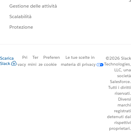
S
Gestione delle attività
Scalabilità
Protezione
Pri
Ter
Preferen
Le tue scelte in
Scarica
©2026 Slack
Slack
Technologies,
vacy
mini
ze cookie
materia di privacy
LLC, una
società
Salesforce.
Tutti i diritti
riservati.
Diversi
marchi
registrati
detenuti dai
rispettivi
proprietari.