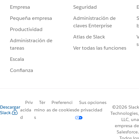
Seguridad
Empresa
Administración de
S
Pequeña empresa
claves Enterprise
b
Productividad
Atlas de Slack
V
Administración de
s
Ver todas las funciones
tareas
Escala
Confianza
Priv
Tér
Preferenci
Sus opciones
Descargar
©2026 Slack
acida
mino
as de cookies
de privacidad
Slack
Technologies,
d
s
LLC, una
empresa de
Salesforce.
Todos los