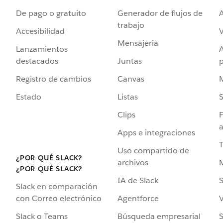
De pago o gratuito
Generador de flujos de
A
trabajo
Accesibilidad
Mensajería
Lanzamientos
destacados
Juntas
Registro de cambios
Canvas
Estado
Listas
Clips
F
a
Apps e integraciones
Uso compartido de
¿POR QUÉ SLACK?
archivos
¿POR QUÉ SLACK?
IA de Slack
S
Slack en comparación
Agentforce
V
con Correo electrónico
Búsqueda empresarial
S
Slack o Teams