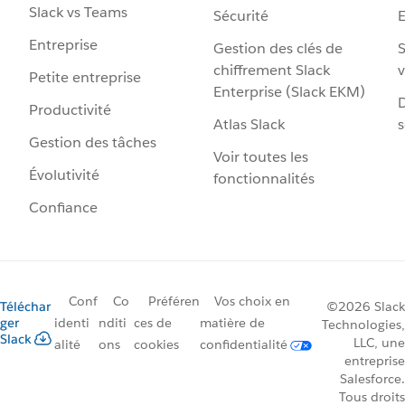
Slack vs Teams
Sécurité
Entreprise
Gestion des clés de
S
chiffrement Slack
v
Petite entreprise
Enterprise (Slack EKM)
D
Productivité
Atlas Slack
s
Gestion des tâches
Voir toutes les
Évolutivité
fonctionnalités
Confiance
Conf
Co
Préféren
Vos choix en
Téléchar
©2026 Slack
ger
identi
nditi
ces de
matière de
Technologies,
Slack
LLC, une
alité
ons
cookies
confidentialité
entreprise
Salesforce.
Tous droits