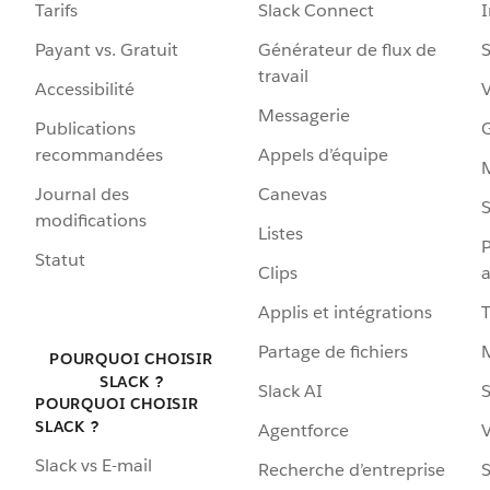
Tarifs
Slack Connect
Payant vs. Gratuit
Générateur de flux de
S
travail
Accessibilité
Messagerie
Publications
G
recommandées
Appels d’équipe
Journal des
Canevas
S
modifications
Listes
P
Statut
Clips
a
Applis et intégrations
Partage de fichiers
POURQUOI CHOISIR
SLACK ?
Slack AI
S
POURQUOI CHOISIR
SLACK ?
Agentforce
V
Slack vs E-mail
Recherche d’entreprise
S