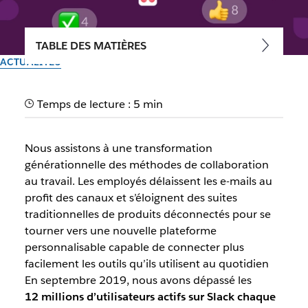
TABLE DES MATIÈRES
ACTUALITÉS
Engagement utilisateur :
Temps de lecture : 5 min
l'inégalité des utilisateurs
Nous assistons à une transformation
Nous vous expliquons comment nous faisons pour
générationnelle des méthodes de collaboration
développer une plateforme qui favorise un réel
au travail. Les employés délaissent les e-mails au
engagement, comme le montrent les plus de 5 milliards
profit des canaux et s’éloignent des suites
d’actions réalisées chaque semaine par nos clients dans
traditionnelles de produits déconnectés pour se
Slack.
tourner vers une nouvelle plateforme
personnalisable capable de connecter plus
Auteur : Brian Elliott, VP & General Manager of Platform
facilement les outils qu’ils utilisent au quotidien
10 octobre 2019
En septembre 2019, nous avons dépassé les
12 millions d’utilisateurs actifs sur Slack chaque