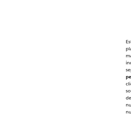
Es
pl
ma
in
se
pe
cl
so
de
nu
nu