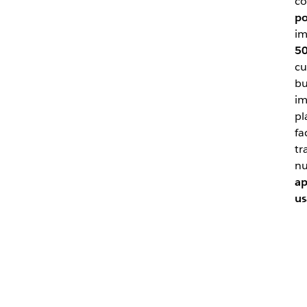
co
po
im
50
cu
bu
im
pl
fa
tr
nu
ap
us