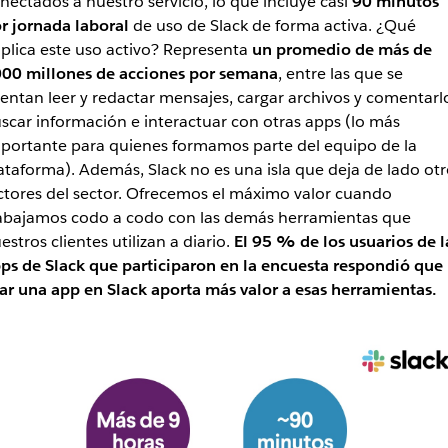
nectados a nuestro servicio, lo que incluye casi
90 minutos
r jornada laboral
de uso de Slack de forma activa. ¿Qué
plica este uso activo? Representa
un promedio de más de
00 millones de acciones por semana
, entre las que se
entan leer y redactar mensajes, cargar archivos y comentarl
scar información e interactuar con otras apps (lo más
portante para quienes formamos parte del equipo de la
ataforma). Además, Slack no es una isla que deja de lado otr
ctores del sector. Ofrecemos el máximo valor cuando
abajamos codo a codo con las demás herramientas que
estros clientes utilizan a diario.
El 95 % de los usuarios de l
ps de Slack que participaron en la encuesta respondió que
ar una app en Slack aporta más valor a esas herramientas.