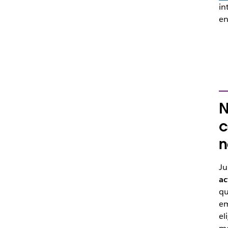
in
en
N
c
n
Ju
ac
qu
em
el