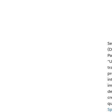
Se
(D
Pa
“U
tr
pr
in
im
de
cr
qu
Sp