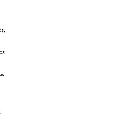
os,
os
as