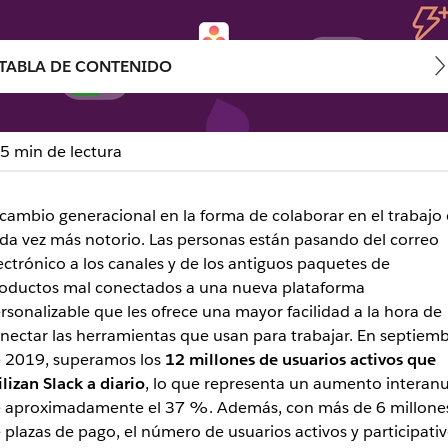
TABLA DE CONTENIDO
5 min de lectura
ivos diarios son iguales: 
 cambio generacional en la forma de colaborar en el trabajo 
ción
da vez más notorio. Las personas están pasando del correo
ectrónico a los canales y de los antiguos paquetes de
cipación, con más de 5000 millones de acciones en Slack 
oductos mal conectados a una nueva plataforma
rsonalizable que les ofrece una mayor facilidad a la hora de
nectar las herramientas que usan para trabajar. En septiem
 2019, superamos los
12 millones de usuarios activos que
ilizan Slack a diario
, lo que representa un aumento interanu
 aproximadamente el 37 %. Además, con más de 6 millone
 plazas de pago, el número de usuarios activos y participati