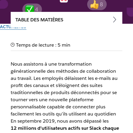
TABLE DES MATIÈRES
ACTUALITÉS
Engagement utilisateur :
Temps de lecture : 5 min
l'inégalité des utilisateurs
Nous assistons à une transformation
Nous vous expliquons comment nous faisons pour
générationnelle des méthodes de collaboration
développer une plateforme qui favorise un réel
au travail. Les employés délaissent les e-mails au
engagement, comme le montrent les plus de 5 milliards
profit des canaux et s’éloignent des suites
d’actions réalisées chaque semaine par nos clients dans
traditionnelles de produits déconnectés pour se
Slack.
tourner vers une nouvelle plateforme
personnalisable capable de connecter plus
Auteur : Brian Elliott, VP & General Manager of Platform
facilement les outils qu’ils utilisent au quotidien
10 octobre 2019
En septembre 2019, nous avons dépassé les
12 millions d’utilisateurs actifs sur Slack chaque