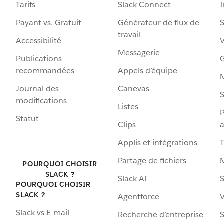
Tarifs
Slack Connect
Payant vs. Gratuit
Générateur de flux de
S
travail
Accessibilité
Messagerie
Publications
G
recommandées
Appels d’équipe
Journal des
Canevas
S
modifications
Listes
P
Statut
Clips
a
Applis et intégrations
Partage de fichiers
POURQUOI CHOISIR
SLACK ?
Slack AI
S
POURQUOI CHOISIR
SLACK ?
Agentforce
V
Slack vs E-mail
Recherche d’entreprise
S