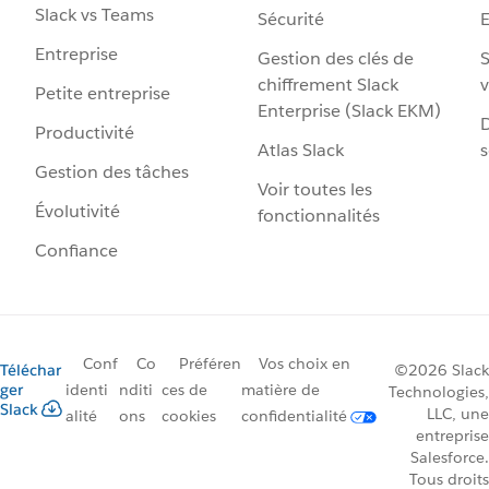
Slack vs Teams
Sécurité
Entreprise
Gestion des clés de
S
chiffrement Slack
v
Petite entreprise
Enterprise (Slack EKM)
D
Productivité
Atlas Slack
s
Gestion des tâches
Voir toutes les
Évolutivité
fonctionnalités
Confiance
Conf
Co
Préféren
Vos choix en
Téléchar
©2026 Slack
ger
identi
nditi
ces de
matière de
Technologies,
Slack
LLC, une
alité
ons
cookies
confidentialité
entreprise
Salesforce.
Tous droits