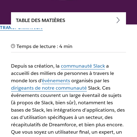
TABLE DES MATIÈRES
TRANSFORMATION
Slack pour l’assistance client
Temps de lecture : 4 min
: conseils d'experts de la
communauté Slack de New
Depuis sa création, la
communauté
Slack
a
York
accueilli des milliers de personnes à travers le
monde
lors d'
événements
organisés par les
dirigeants de notre
communauté
Slack. Ces
Entrez en contact avec des experts Slack pour exploiter au
événements couvrent un large éventail de sujets
mieux Slack pour l’assistance client
(à propos de Slack, bien sûr), notamment les
bases de Slack, les intégrations d'applications, des
Auteur : Jacob Gross
cas d'utilisation spécifiques à un secteur, des
30 septembre 2025
récapitulatifs de Dreamforce, et bien plus encore.
Illustration par Zoe Berger
Que vous soyez un utilisateur final, un expert, un