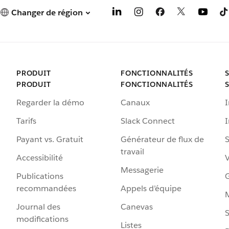
Changer de région
PRODUIT
FONCTIONNALITÉS
PRODUIT
FONCTIONNALITÉS
Regarder la démo
Canaux
I
Tarifs
Slack Connect
Payant vs. Gratuit
Générateur de flux de
S
travail
Accessibilité
Messagerie
Publications
G
recommandées
Appels d’équipe
Journal des
Canevas
S
modifications
Listes