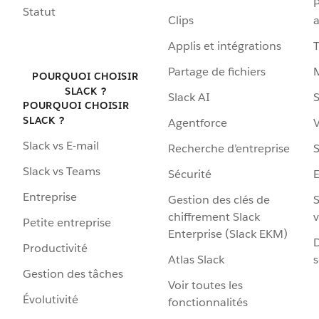
P
Statut
Clips
a
Applis et intégrations
Partage de fichiers
POURQUOI CHOISIR
SLACK ?
Slack AI
S
POURQUOI CHOISIR
SLACK ?
Agentforce
V
Slack vs E-mail
Recherche d’entreprise
S
Slack vs Teams
Sécurité
Entreprise
Gestion des clés de
S
chiffrement Slack
v
Petite entreprise
Enterprise (Slack EKM)
D
Productivité
Atlas Slack
s
Gestion des tâches
Voir toutes les
Évolutivité
fonctionnalités