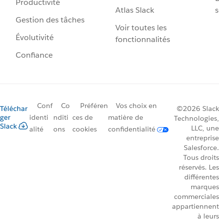
Productivité
Atlas Slack
s
Gestion des tâches
Voir toutes les
Évolutivité
fonctionnalités
Confiance
Conf
Co
Préféren
Vos choix en
Téléchar
©2026 Slack
ger
identi
nditi
ces de
matière de
Technologies,
Slack
LLC, une
alité
ons
cookies
confidentialité
entreprise
Salesforce.
Tous droits
réservés. Les
différentes
marques
commerciales
appartiennent
à leurs