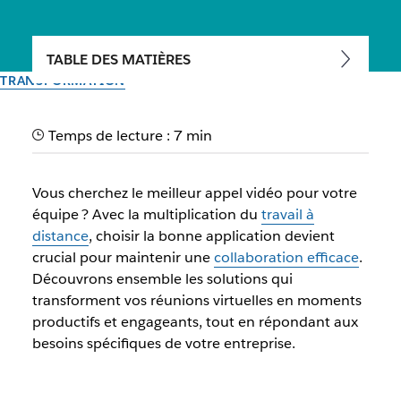
TABLE DES MATIÈRES
TRANSFORMATION
Top 5 des applications
Temps de lecture : 7 min
d’appels vidéo pour
entreprises
Vous cherchez le meilleur appel vidéo pour votre
équipe ? Avec la multiplication du
travail à
Les applications d’appels vidéo pro renforcent la
distance
, choisir la bonne application devient
collaboration et la productivité grâce à des fonctions
crucial pour maintenir une
collaboration efficace
.
avancées pour des réunions efficaces.
Découvrons ensemble les solutions qui
transforment vos réunions virtuelles en moments
productifs et engageants, tout en répondant aux
Par l’équipe Slack
28 octobre 2025
besoins spécifiques de votre entreprise.