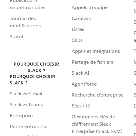
Publications
G
recommandées
Appels d’équipe
Journal des
Canevas
S
modifications
Listes
P
Statut
Clips
a
Applis et intégrations
Partage de fichiers
POURQUOI CHOISIR
SLACK ?
Slack AI
S
POURQUOI CHOISIR
SLACK ?
Agentforce
V
Slack vs E-mail
Recherche d’entreprise
S
Slack vs Teams
Sécurité
Entreprise
Gestion des clés de
S
chiffrement Slack
v
Petite entreprise
Enterprise (Slack EKM)
D