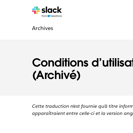
Navigation
Pages
supplémentaires
Archives
légale
Conditions d’utilisa
(Archivé)
Cette traduction n’est fournie qu’à titre infor
apparaîtraient entre celle-ci et la version angl