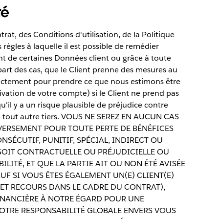
té
rat, des Conditions d'utilisation, de la Politique
règles à laquelle il est possible de remédier
nt de certaines Données client ou grâce à toute
art des cas, que le Client prenne des mesures au
irectement pour prendre ce que nous estimons être
vation de votre compte) si le Client ne prend pas
'il y a un risque plausible de préjudice contre
s ou tout autre tiers. VOUS NE SEREZ EN AUCUN CAS
VERSEMENT POUR TOUTE PERTE DE BÉNÉFICES
ÉCUTIF, PUNITIF, SPÉCIAL, INDIRECT OU
SOIT CONTRACTUELLE OU PRÉJUDICIELLE OU
LITÉ, ET QUE LA PARTIE AIT OU NON ÉTÉ AVISÉE
UF SI VOUS ÊTES ÉGALEMENT UN(E) CLIENT(E)
 ET RECOURS DANS LE CADRE DU CONTRAT),
INANCIÈRE À NOTRE ÉGARD POUR UNE
NOTRE RESPONSABILITÉ GLOBALE ENVERS VOUS