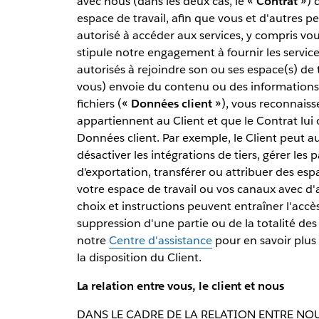
avec nous (dans les deux cas, le
« Contrat »
) 
espace de travail, afin que vous et d'autres p
autorisé à accéder aux services, y compris vou
stipule notre engagement à fournir les services
autorisés à rejoindre son ou ses espace(s) de t
vous) envoie du contenu ou des information
fichiers (
« Données client »
), vous reconnaiss
appartiennent au Client et que le Contrat lui o
Données client. Par exemple, le Client peut aut
désactiver les intégrations de tiers, gérer les
d'exportation, transférer ou attribuer des esp
votre espace de travail ou vos canaux avec d'
choix et instructions peuvent entraîner l'accès,
suppression d'une partie ou de la totalité des
notre
Centre d'assistance
pour en savoir plus s
la disposition du Client.
La relation entre vous, le client et nous
DANS LE CADRE DE LA RELATION ENTRE NOUS